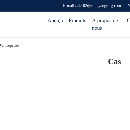
E-mail sale-02@chenyangmfg.com
W
Aperçu
Produits
A propos de
C
nous
entreprises
Cas