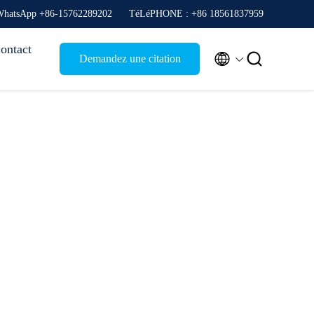
hatsApp +86-15762289202
TéLéPHONE : +86 18561837959
ontact


Demandez une citation