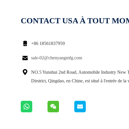
CONTACT USA À TOUT M

+86 18561837959

sale-02@chenyangmfg.com

NO.5 Yunshui 2nd Road, Automobile Industry New 
Dirstrict, Qingdao, en Chine, est situé à l'entrée de la v