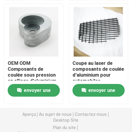
Pièces de moulage par injection
Les pièces de moulage mécanique sous pression
Parties de soudage à la tôle
OEM ODM
Coupe au laser de
Composants de
composants de coulée
Pièces de pliage en tôle
coulée sous pression
d'aluminium pour
en alliage d'aluminium
automobiles
Laser en métal coupant des pièces
envoyer une
envoyer une
demande
demande
Pièces de rotation de commande numérique par ordin
Aperçu
Au sujet de nous
Contactez-nous
Desktop Site
Pièces de fraisage CNC
Plan du site