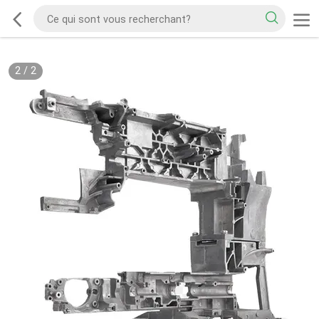
2
/
2