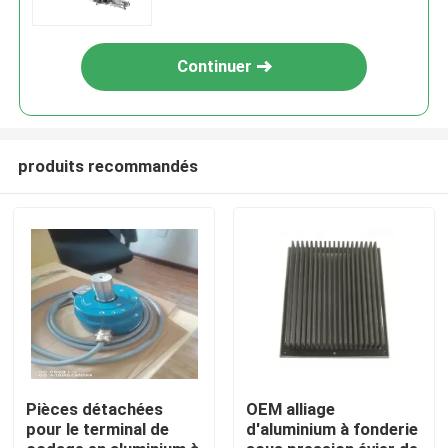
Continuer
produits recommandés
Aperçu
Produits
Pièces détachées
OEM alliage
pour le terminal de
d'aluminium à fonderie
A propos de nous