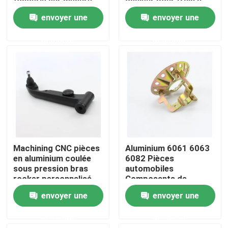
fonderie sur mesure
chaleur pour train à
grande vitesse
envoyer une
envoyer une
Visite d'usine
demande
demande
Contrôle de la qualité
Contact
Demande de soumission
Machining CNC pièces
Aluminium 6061 6063
Pièces de fabrication de tôle de précision
en aluminium coulée
6082 Pièces
sous pression bras
automobiles
rocker personnalisé
Composants de
coulée sous pression
Fabrication d'enveloppes en tôle
envoyer une
envoyer une
demande
demande
Pièces de usinage de commande numérique par ordina