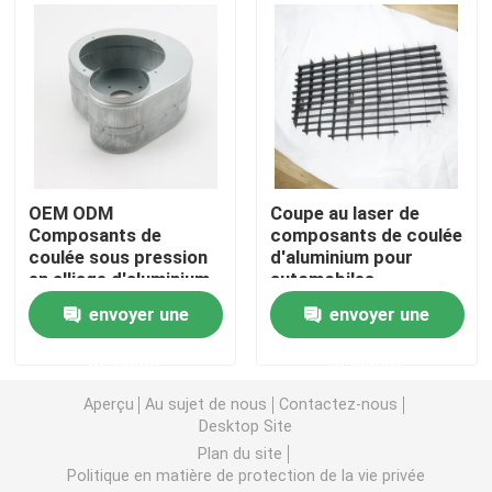
Pièces de moulage par injection
Les pièces de moulage mécanique sous pression
Parties de soudage à la tôle
OEM ODM
Coupe au laser de
Composants de
composants de coulée
coulée sous pression
d'aluminium pour
Pièces de pliage en tôle
en alliage d'aluminium
automobiles
envoyer une
envoyer une
Laser en métal coupant des pièces
demande
demande
Pièces de rotation de commande numérique par ordin
Aperçu
Au sujet de nous
Contactez-nous
Desktop Site
Plan du site
Pièces de fraisage CNC
Politique en matière de protection de la vie privée