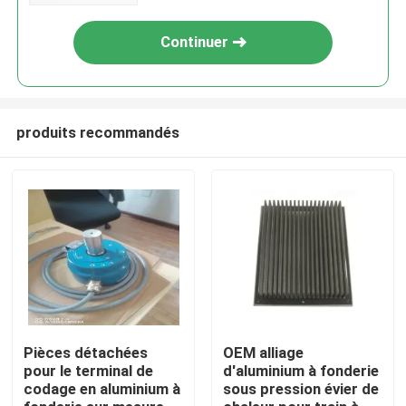
Continuer
produits recommandés
Aperçu
Produits
Pièces détachées
OEM alliage
pour le terminal de
d'aluminium à fonderie
codage en aluminium à
sous pression évier de
A propos de nous