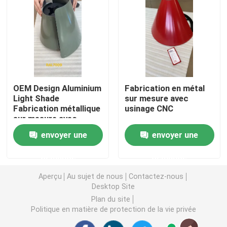
Pièces de moulage par injection
Les pièces de moulage mécanique sous pression
OEM Design Aluminium
Fabrication en métal
Parties de soudage à la tôle
Light Shade
sur mesure avec
Fabrication métallique
usinage CNC
sur mesure avec
Pièces de pliage en tôle
usinage CNC
envoyer une
envoyer une
Laser en métal coupant des pièces
demande
demande
Aperçu
Au sujet de nous
Contactez-nous
Pièces de rotation de commande numérique par ordin
Desktop Site
Plan du site
Politique en matière de protection de la vie privée
Pièces de fraisage CNC