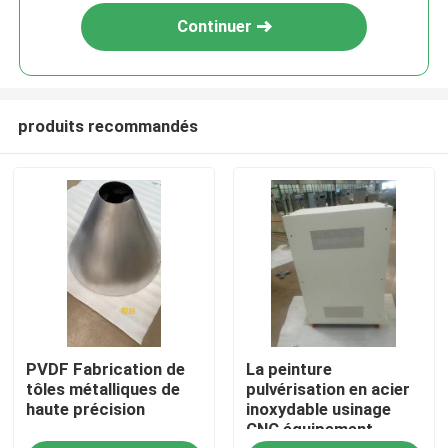
Continuer
produits recommandés
Aperçu
PVDF Fabrication de
La peinture
Produits
tôles métalliques de
pulvérisation en acier
haute précision
inoxydable usinage
CNC équipement
A propos de nous