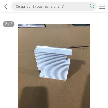
2
/
3