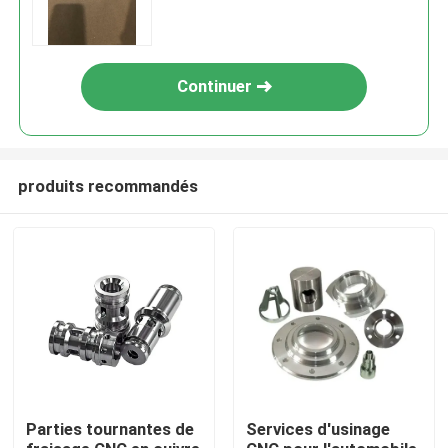
Continuer
produits recommandés
Aperçu
Produits
Parties tournantes de
Services d'usinage
A propos de nous