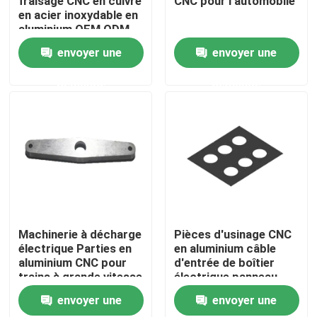
fraisage CNC en cuivre
CNC pour l'automobile
en acier inoxydable en
aluminium OEM ODM
Visite d'usine
envoyer une
envoyer une
demande
demande
Contrôle de la qualité
Contact
Demande de soumission
Pièces de fabrication de tôle de précision
Machinerie à décharge
Pièces d'usinage CNC
électrique Parties en
en aluminium câble
aluminium CNC pour
d'entrée de boîtier
Fabrication d'enveloppes en tôle
trains à grande vitesse
électrique panneau
supérieur de
envoyer une
envoyer une
ventilation
Pièces de usinage de commande numérique par ordina