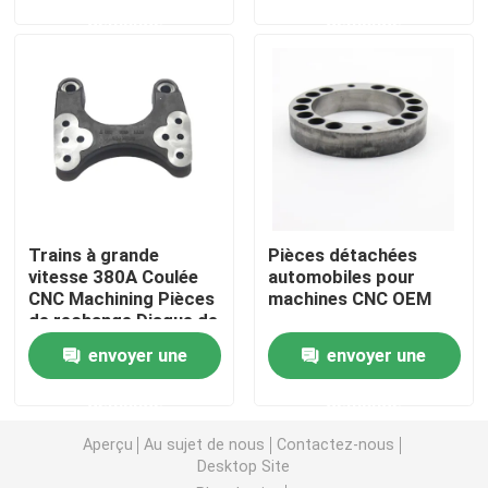
demande
demande
Pièces de moulage par injection
Les pièces de moulage mécanique sous pression
Parties de soudage à la tôle
Trains à grande
Pièces détachées
Pièces de pliage en tôle
vitesse 380A Coulée
automobiles pour
CNC Machining Pièces
machines CNC OEM
de rechange Disque de
Laser en métal coupant des pièces
frein
envoyer une
envoyer une
demande
demande
Pièces de rotation de commande numérique par ordin
Aperçu
Au sujet de nous
Contactez-nous
Desktop Site
Pièces de fraisage CNC